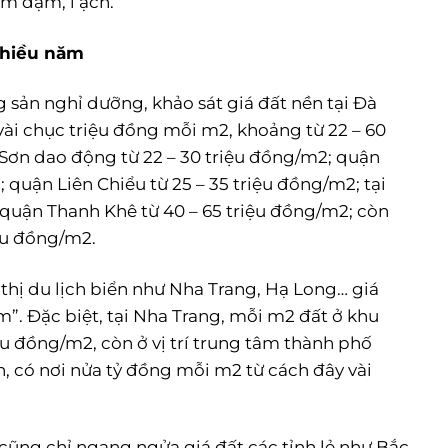
m đạm, ì ạch.
nhiều năm
 sản nghỉ dưỡng, khảo sát giá đất nền tại Đà
ài chục triệu đồng mỗi m2, khoảng từ 22 – 60
 Sơn dao động từ 22 – 30 triệu đồng/m2; quận
quận Liên Chiểu từ 25 – 35 triệu đồng/m2; tại
; quận Thanh Khê từ 40 – 65 triệu đồng/m2; còn
ệu đồng/m2.
 thị du lịch biển như Nha Trang, Hạ Long… giá
. Đặc biệt, tại Nha Trang, mỗi m2 đất ở khu
u đồng/m2, còn ở vị trí trung tâm thành phố
n, có nơi nửa tỷ đồng mỗi m2 từ cách đây vài
 cũng chỉ ngang ngửa giá đất các tỉnh lẻ như Bắc