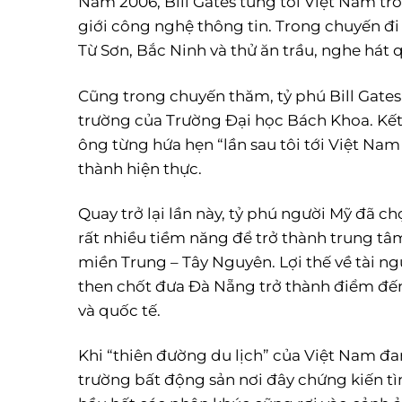
Năm 2006, Bill Gates từng tới Việt Nam tr
giới công nghệ thông tin. Trong chuyến đi
Từ Sơn, Bắc Ninh và thử ăn trầu, nghe hát 
Cũng trong chuyến thăm, tỷ phú Bill Gates đ
trường của Trường Đại học Bách Khoa. Kết
ông từng hứa hẹn “lần sau tôi tới Việt Nam 
thành hiện thực.
Quay trở lại lần này, tỷ phú người Mỹ đã c
rất nhiều tiềm năng để trở thành trung tâm 
miền Trung – Tây Nguyên. Lợi thế về tài ng
then chốt đưa Đà Nẵng trở thành điểm đến
và quốc tế.
Khi “thiên đường du lịch” của Việt Nam đan
trường bất động sản nơi đây chứng kiến t