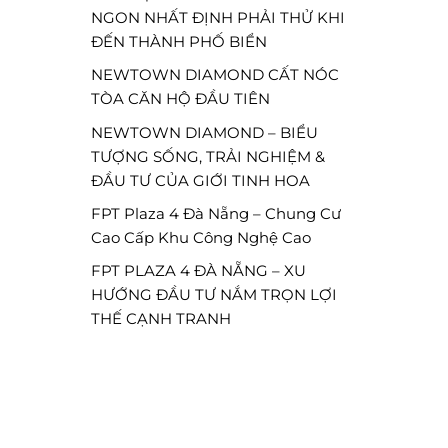
NGON NHẤT ĐỊNH PHẢI THỬ KHI
ĐẾN THÀNH PHỐ BIỂN
NEWTOWN DIAMOND CẤT NÓC
TÒA CĂN HỘ ĐẦU TIÊN
NEWTOWN DIAMOND – BIỂU
TƯỢNG SỐNG, TRẢI NGHIỆM &
ĐẦU TƯ CỦA GIỚI TINH HOA
FPT Plaza 4 Đà Nẵng – Chung Cư
Cao Cấp Khu Công Nghệ Cao
FPT PLAZA 4 ĐÀ NẴNG – XU
HƯỚNG ĐẦU TƯ NẮM TRỌN LỢI
THẾ CẠNH TRANH