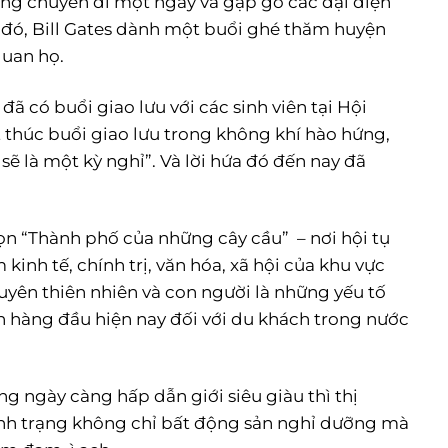
ong chuyến đi một ngày và gặp gỡ các đại diện
 đó, Bill Gates dành một buổi ghé thăm huyện
quan họ.
ã có buổi giao lưu với các sinh viên tại Hội
 thúc buổi giao lưu trong không khí hào hứng,
sẽ là một kỳ nghỉ”. Và lời hứa đó đến nay đã
họn “Thành phố của những cây cầu” – nơi hội tụ
kinh tế, chính trị, văn hóa, xã hội của khu vực
uyên thiên nhiên và con người là những yếu tố
 hàng đầu hiện nay đối với du khách trong nước
g ngày càng hấp dẫn giới siêu giàu thì thị
ình trạng không chỉ bất động sản nghỉ dưỡng mà