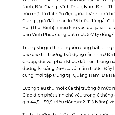
Ninh, Bắc Giang, Vĩnh Phúc, Nam Định, Thá
hữu một lô đất nền đẹp giữa thành phố bi
Giang), giá đất phân lô 35 triệu đồng/m2, 
Hải (Thái Bình) nhiều khu vực đất phân lô lê
bàn Vĩnh Phúc cũng đạt mức 5-7 tỷ đồng/l
Trong khi giá thấp, nguồn cung bất động s
báo cáo thị trường bất động sản nhà ở Đ
Group, đối với phân khúc đất nền, trong
đương khoảng 26% so với năm trước. Đây l
cung mới tập trung tại Quảng Nam, Đà Nẵng
Lượng tiêu thụ mới của thị trường ở mức r
Giao dịch phát sinh chủ yếu trong 6 thá
giá 44,5 – 59,5 triệu đồng/m2 (Đà Nẵng) và
Tại thị trường thứ cấp vẫn ghi nhận mức g