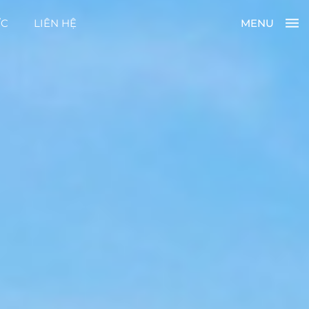
ỨC
LIÊN HỆ
MENU