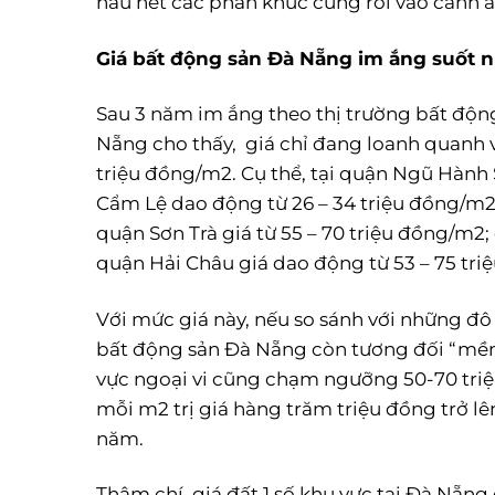
hầu hết các phân khúc cũng rơi vào cảnh ả
Giá bất động sản Đà Nẵng im ắng suốt 
Sau 3 năm im ắng theo thị trường bất động
Nẵng cho thấy, giá chỉ đang loanh quanh v
triệu đồng/m2. Cụ thể, tại quận Ngũ Hành
Cẩm Lệ dao động từ 26 – 34 triệu đồng/m2; 
quận Sơn Trà giá từ 55 – 70 triệu đồng/m2
quận Hải Châu giá dao động từ 53 – 75 tri
Với mức giá này, nếu so sánh với những đô
bất động sản Đà Nẵng còn tương đối “mềm”
vực ngoại vi cũng chạm ngưỡng 50-70 triệ
mỗi m2 trị giá hàng trăm triệu đồng trở lê
năm.
Thậm chí, giá đất 1 số khu vực tại Đà Nẵng