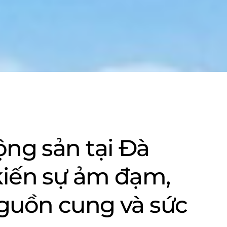
ộng sản tại Đà
kiến sự ảm đạm,
nguồn cung và sức