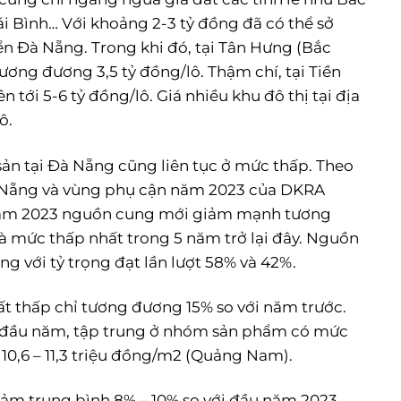
i Bình… Với khoảng 2-3 tỷ đồng đã có thể sở
ển Đà Nẵng. Trong khi đó, tại Tân Hưng (Bắc
tương đương 3,5 tỷ đồng/lô. Thậm chí, tại Tiền
n tới 5-6 tỷ đồng/lô. Giá nhiều khu đô thị tại địa
ô.
ản tại Đà Nẵng cũng liên tục ở mức thấp. Theo
à Nẵng và vùng phụ cận năm 2023 của DKRA
 năm 2023 nguồn cung mới giảm mạnh tương
à mức thấp nhất trong 5 năm trở lại đây. Nguồn
 với tỷ trọng đạt lần lượt 58% và 42%.
ất thấp chỉ tương đương 15% so với năm trước.
ng đầu năm, tập trung ở nhóm sản phẩm có mức
 10,6 – 11,3 triệu đồng/m2 (Quảng Nam).
iảm trung bình 8% – 10% so với đầu năm 2023,