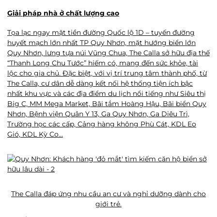
Giải pháp nhà ở chất lượng cao
Tọa lạc ngay mặt tiền đường Quốc lộ 1D – tuyến đường
huyết mạch lớn nhất TP Quy Nhơn, mặt hướng biển lớn
Quy Nhơn, lưng tựa núi Vũng Chua, The Calla sở hữu địa thế
“Thanh Long Chu Tước” hiếm có, mang đến sức khỏe, tài
lộc cho gia chủ. Đặc biệt, với vị trí trung tâm thành phố, từ
The Calla, cư dân dễ dàng kết nối hệ thống tiện ích bậc
nhất khu vực và các địa điểm du lịch nổi tiếng như Siêu thị
Big C, MM Mega Market, Bãi tắm Hoàng Hậu, Bãi biển Quy
Nhơn, Bệnh viện Quân Y 13, Ga Quy Nhơn, Ga Diêu Trì,
Trường học các cấp, Cảng hàng không Phù Cát, KDL Eo
Gió, KDL Kỳ Co…
The Calla đáp ứng nhu cầu an cư và nghỉ dưỡng dành cho
giới trẻ.