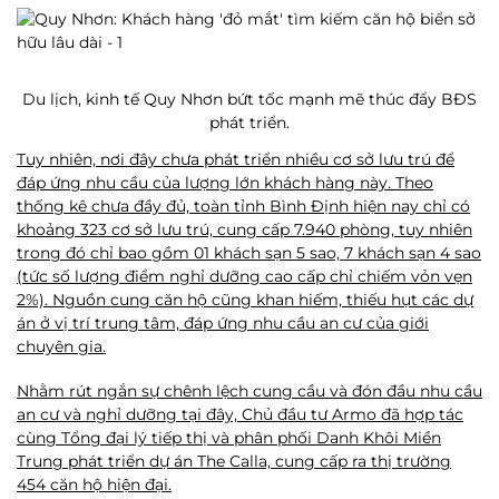
Du lịch, kinh tế Quy Nhơn bứt tốc mạnh mẽ thúc đẩy BĐS
phát triển.
Tuy nhiên, nơi đây chưa phát triển nhiều cơ sở lưu trú để
đáp ứng nhu cầu của lượng lớn khách hàng này. Theo
thống kê chưa đầy đủ, toàn tỉnh Bình Định hiện nay chỉ có
khoảng 323 cơ sở lưu trú, cung cấp 7.940 phòng, tuy nhiên
trong đó chỉ bao gồm 01 khách sạn 5 sao, 7 khách sạn 4 sao
(tức số lượng điểm nghỉ dưỡng cao cấp chỉ chiếm vỏn vẹn
2%). Nguồn cung căn hộ cũng khan hiếm, thiếu hụt các dự
án ở vị trí trung tâm, đáp ứng nhu cầu an cư của giới
chuyên gia.
Nhằm rút ngắn sự chênh lệch cung cầu và đón đầu nhu cầu
an cư và nghỉ dưỡng tại đây, Chủ đầu tư Armo đã hợp tác
cùng Tổng đại lý tiếp thị và phân phối Danh Khôi Miền
Trung phát triển dự án The Calla, cung cấp ra thị trường
454 căn hộ hiện đại.