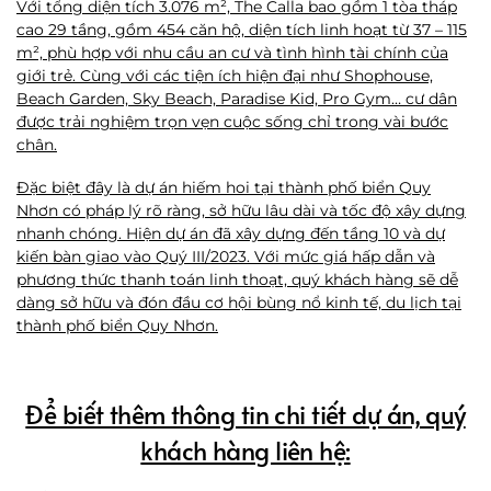
Với tổng diện tích 3.076 m², The Calla bao gồm 1 tòa tháp
cao 29 tầng, gồm 454 căn hộ, diện tích linh hoạt từ 37 – 115
m², phù hợp với nhu cầu an cư và tình hình tài chính của
giới trẻ. Cùng với các tiện ích hiện đại như Shophouse,
Beach Garden, Sky Beach, Paradise Kid, Pro Gym… cư dân
được trải nghiệm trọn vẹn cuộc sống chỉ trong vài bước
chân.
Đặc biệt đây là dự án hiếm hoi tại thành phố biển Quy
Nhơn có pháp lý rõ ràng, sở hữu lâu dài và tốc độ xây dựng
nhanh chóng. Hiện dự án đã xây dựng đến tầng 10 và dự
kiến bàn giao vào Quý III/2023. Với mức giá hấp dẫn và
phương thức thanh toán linh thoạt, quý khách hàng sẽ dễ
dàng sở hữu và đón đầu cơ hội bùng nổ kinh tế, du lịch tại
thành phố biển Quy Nhơn.
Để biết thêm thông tin chi tiết dự án, quý
khách hàng liên hệ: